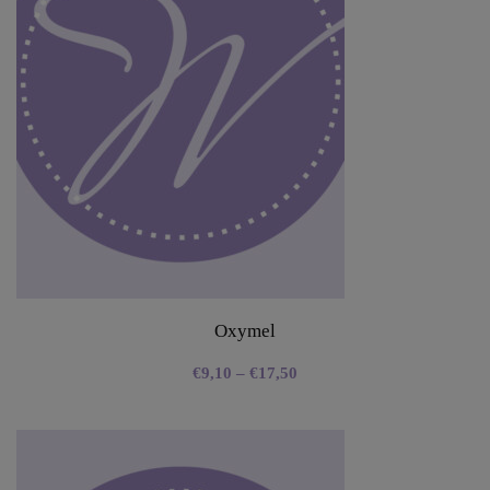
Oxymel
€
9,10
–
€
17,50