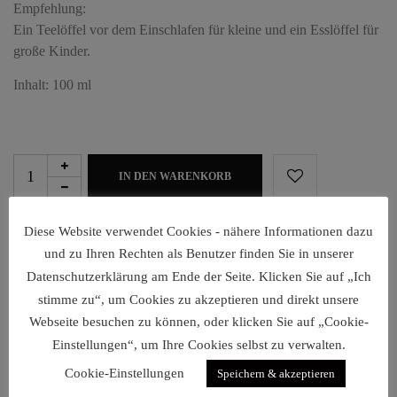
Empfehlung:
Ein Teelöffel vor dem Einschlafen für kleine und ein Esslöffel für
große Kinder.
Inhalt: 100 ml
IN DEN WARENKORB
Diese Website verwendet Cookies - nähere Informationen dazu
Kategorie:
Aroma
und zu Ihren Rechten als Benutzer finden Sie in unserer
Datenschutzerklärung am Ende der Seite. Klicken Sie auf „Ich
stimme zu“, um Cookies zu akzeptieren und direkt unsere
Webseite besuchen zu können, oder klicken Sie auf „Cookie-
RELATED PRODUCTS
Einstellungen“, um Ihre Cookies selbst zu verwalten.
Cookie-Einstellungen
Speichern & akzeptieren