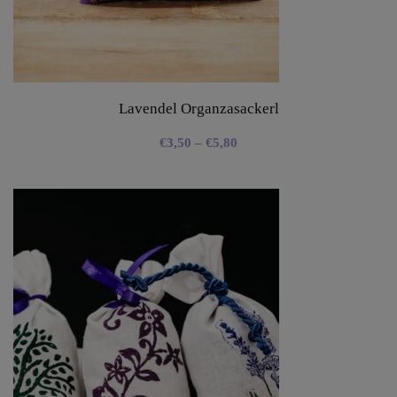
Lavendel Organzasackerl
€
3,50
–
€
5,80