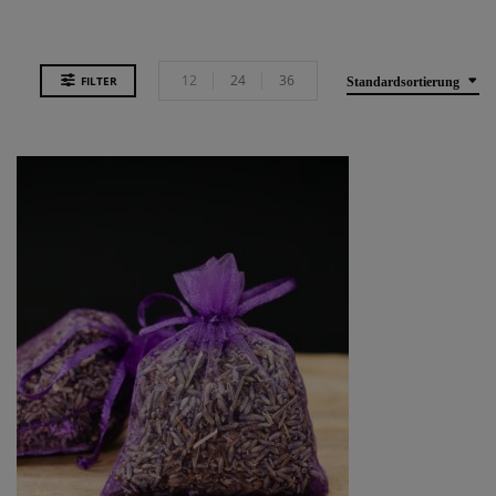
12
24
36
FILTER
Standardsortierung