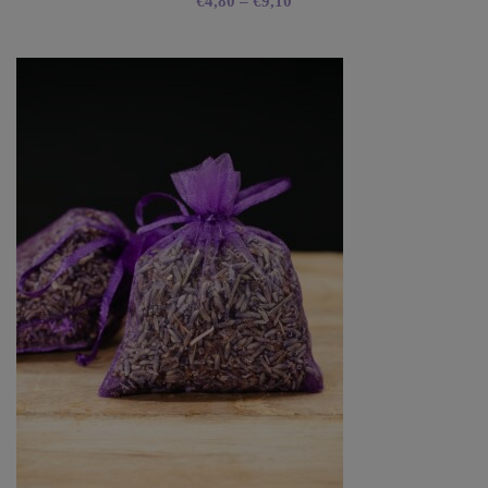
€
4,80
–
€
9,10