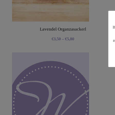
I
Lavendel Organzasackerl
€
3,50
–
€
5,80
a