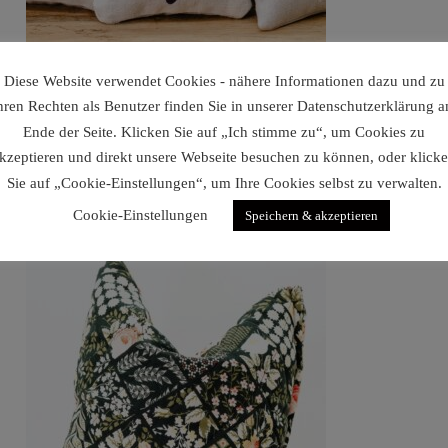
Diese Website verwendet Cookies - nähere Informationen dazu und zu
hren Rechten als Benutzer finden Sie in unserer Datenschutzerklärung 
Lavendel Ziersackerl
Ende der Seite. Klicken Sie auf „Ich stimme zu“, um Cookies zu
€
4,80
–
€
9,10
kzeptieren und direkt unsere Webseite besuchen zu können, oder klick
Sie auf „Cookie-Einstellungen“, um Ihre Cookies selbst zu verwalten.
Cookie-Einstellungen
Speichern & akzeptieren