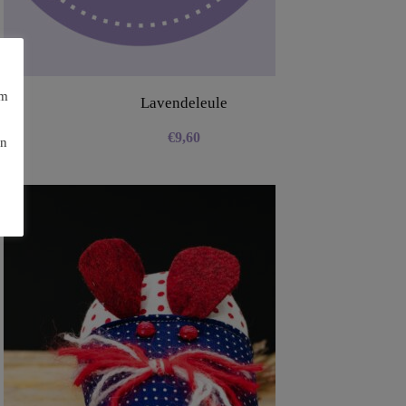
am
Lavendeleule
€
9,60
en