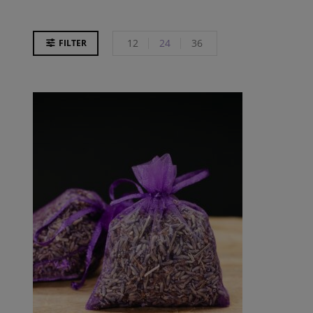
12
24
36
FILTER