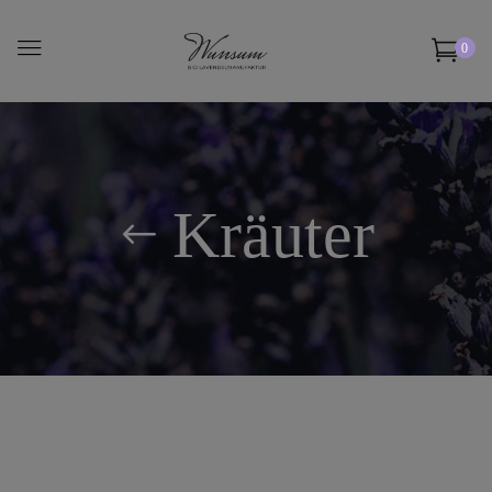
0
Kräuter