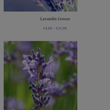
Lavandin Grosso
€
4,60
–
€
21,00