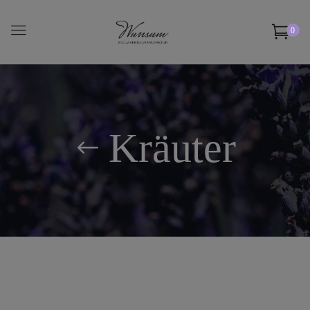
0
Kräuter