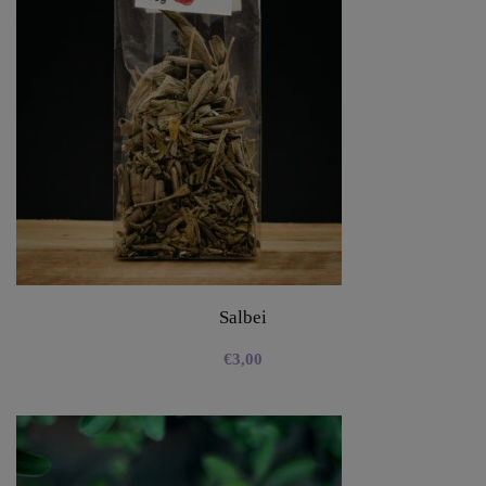
Salbei
€
3,00