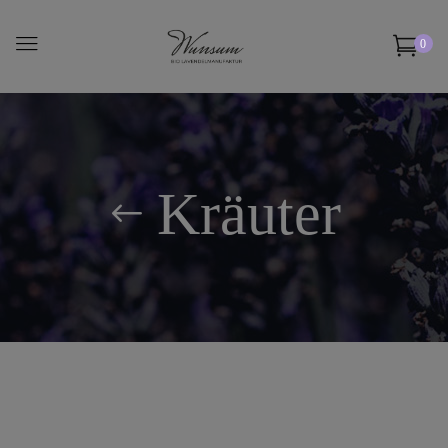
0
Kräuter