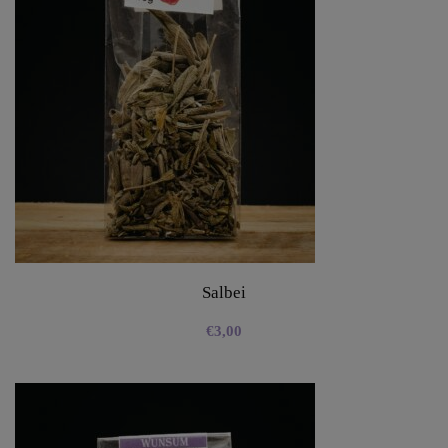
Salbei
€
3,00