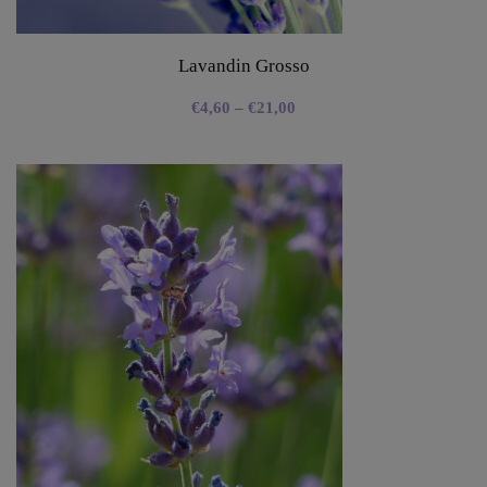
Lavandin Grosso
€
4,60
–
€
21,00