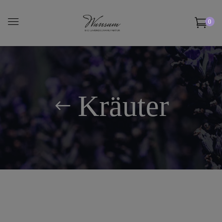
0
Kräuter