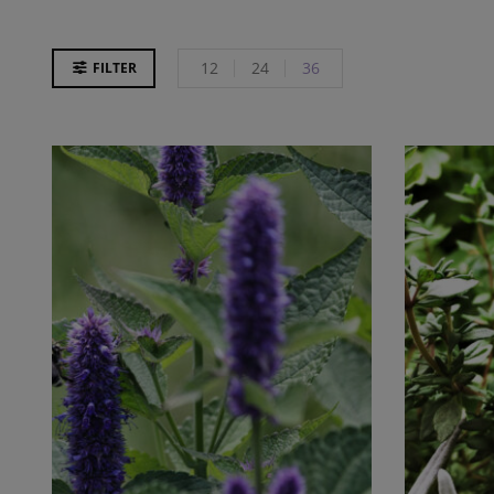
12
24
36
FILTER