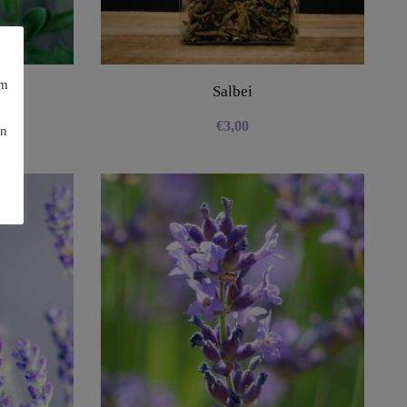
am
Salbei
€
3,00
en