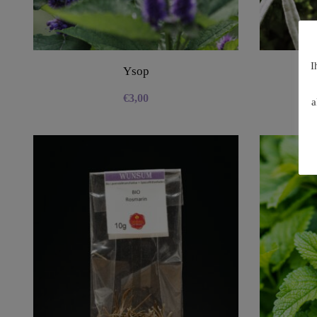
I
Ysop
€
3,00
a