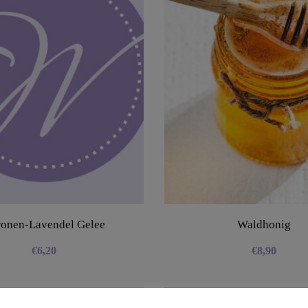
ronen-Lavendel Gelee
Waldhonig
€
6,20
€
8,90