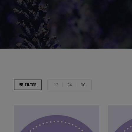
12
24
36
FILTER