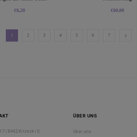
€
6,20
€
60,00
1
2
3
4
5
6
7
AKT
ÜBER UNS
17 | 8442 Kitzeck i.S.
Über uns