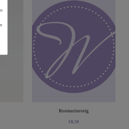
am
en
Rosmarinessig
€
8,50