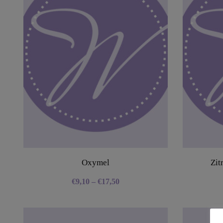
Oxymel
Zit
€
9,10
–
€
17,50