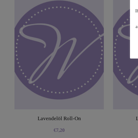
I
a
Lavendelöl Roll-On
€
7,20