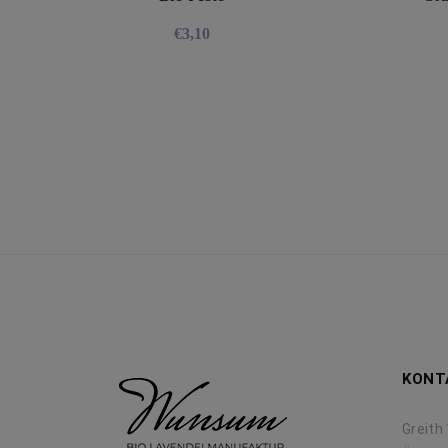
€
3,10
KONT
Greith 