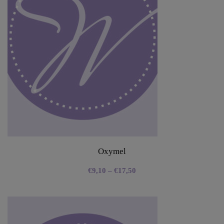
Oxymel
€
9,10
–
€
17,50