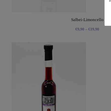
a
Salbei-Limoncello
€
9,90
–
€
19,90