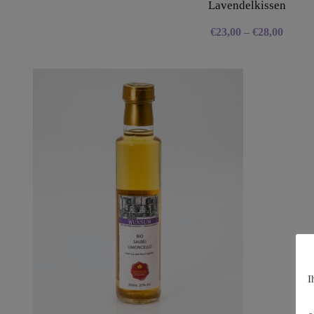
Lavendelkissen
€
23,00
–
€
28,00
I