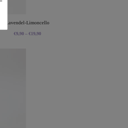
en
Lavendel-Limoncello
€
9,90
–
€
19,90