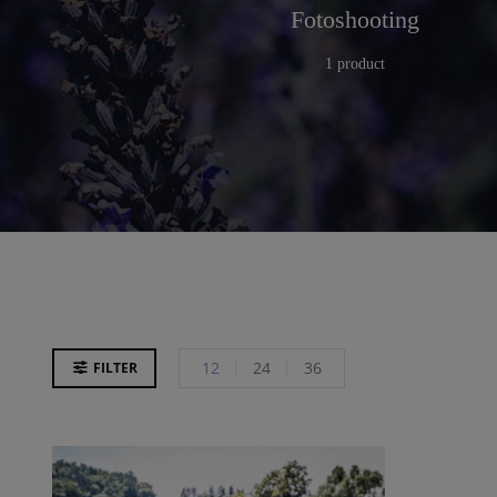
r
Küche
Fotoshooting
25 products
1 product
12
24
36
FILTER