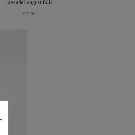
Lavendel Angustifolia
€
12,50
am