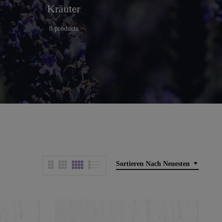
Kräuter
Küche
Fo
8 products
25 products
Sortieren Nach Neuesten