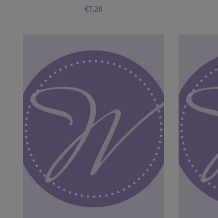
€
7,20