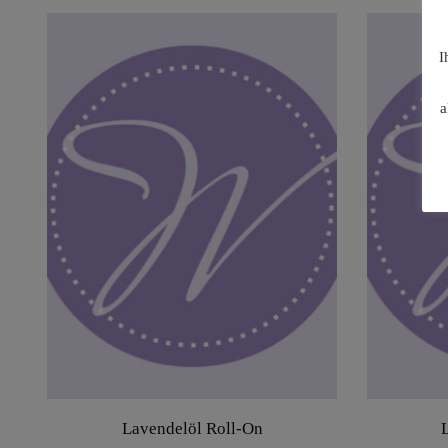
I
a
Lavendelöl Roll-On