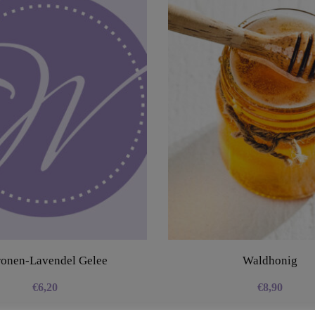
ronen-Lavendel Gelee
Waldhonig
€
6,20
€
8,90