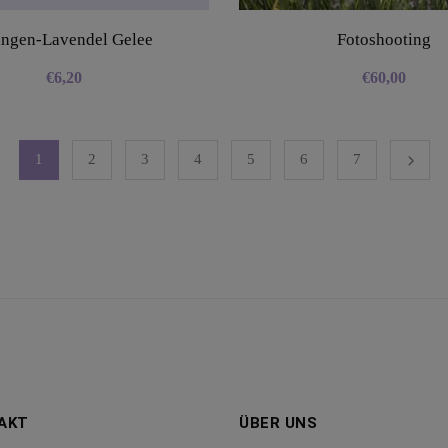
ngen-Lavendel Gelee
Fotoshooting
€
6,20
€
60,00
1
2
3
4
5
6
7
AKT
ÜBER UNS