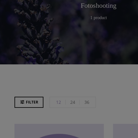
r
Küche
Fotoshooting
25 products
1 product
12
24
36
FILTER