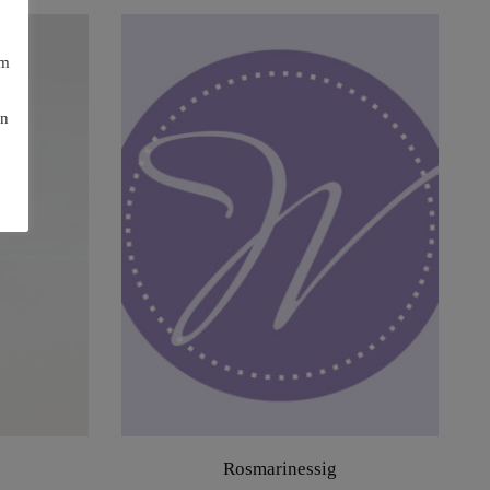
am
en
Rosmarinessig