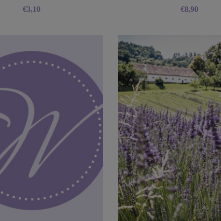
€
3,10
€
8,90