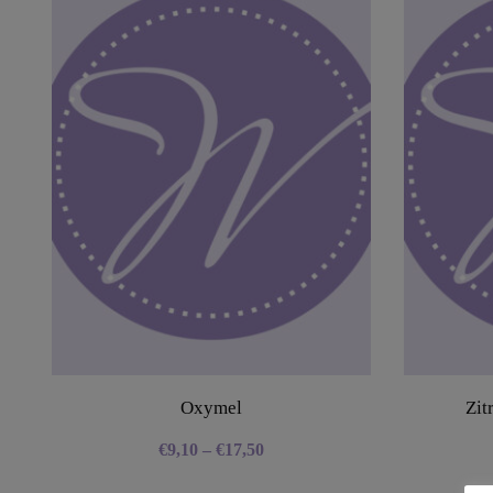
Oxymel
Zit
€
9,10
–
€
17,50