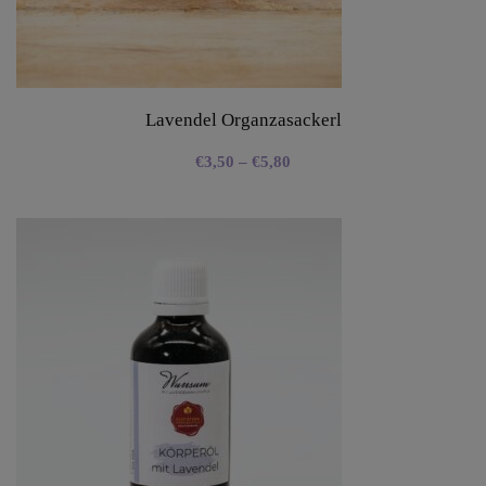
Lavendel Organzasackerl
€
3,50
–
€
5,80