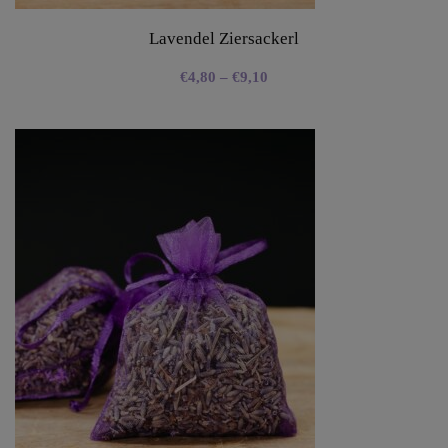
Lavendel Ziersackerl
€
4,80
–
€
9,10