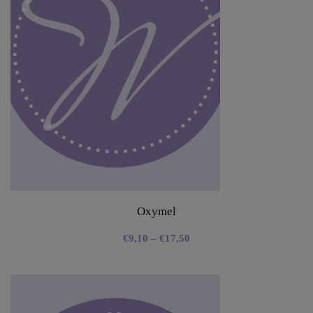
Oxymel
€
9,10
–
€
17,50