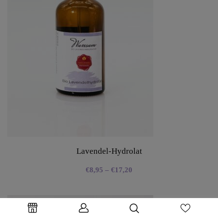
Lavendel-Hydrolat
€
8,95
–
€
17,20