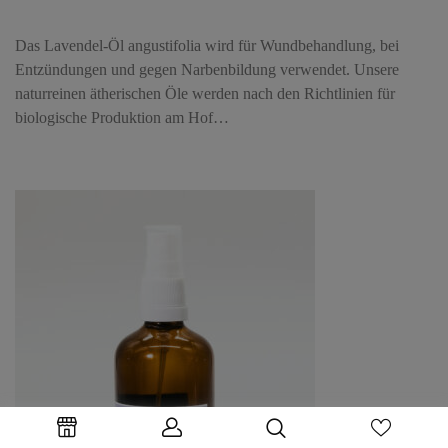
Das Lavendel-Öl angustifolia wird für Wundbehandlung, bei
Entzündungen und gegen Narbenbildung verwendet. Unsere
naturreinen ätherischen Öle werden nach den Richtlinien für
biologische Produktion am Hof…