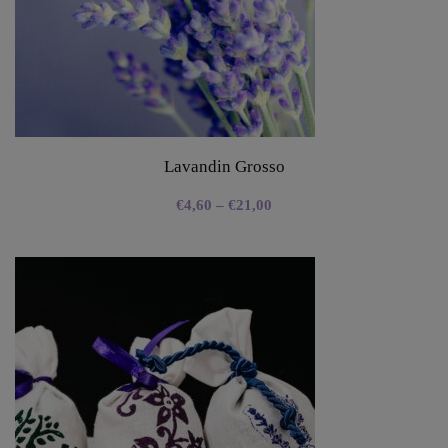
Lavandin Grosso
€
4,60
–
€
21,00