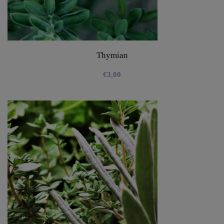
Thymian
€
3,00