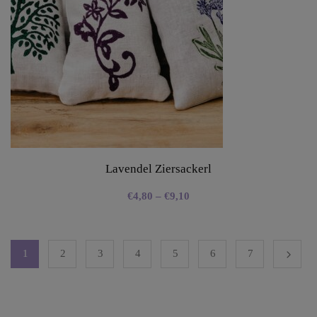
Lavendel Ziersackerl
€
4,80
–
€
9,10
1
2
3
4
5
6
7