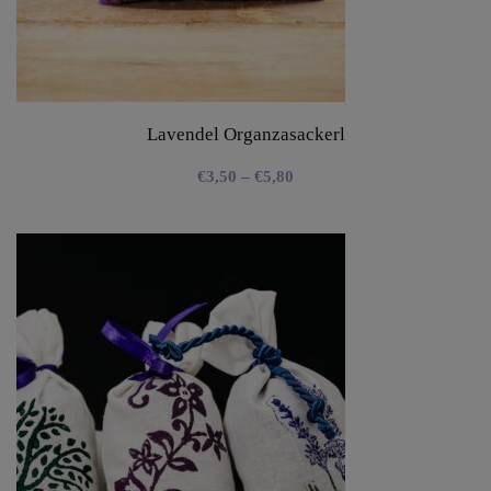
Lavendel Organzasackerl
€
3,50
–
€
5,80