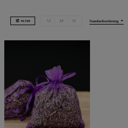
12
24
36
FILTER
Standardsortierung