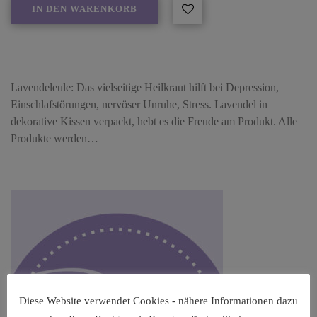
IN DEN WARENKORB
Lavendeleule: Das vielseitige Heilkraut hilft bei Depression,
Einschlafstörungen, nervöser Unruhe, Stress. Lavendel in
dekorative Kissen verpackt, hebt es die Freude am Produkt. Alle
Produkte werden…
Diese Website verwendet Cookies - nähere Informationen dazu