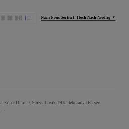
Nach Preis Sortiert: Hoch Nach Niedrig
, nervöser Unruhe, Stress. Lavendel in dekorative Kissen
it…