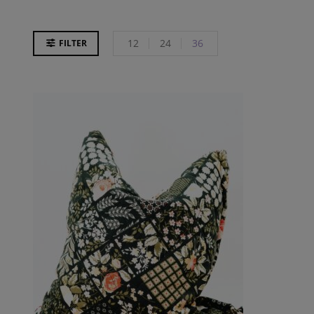
12
24
36
FILTER