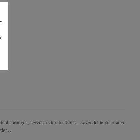
am
en
chlafstörungen, nervöser Unruhe, Stress. Lavendel in dekorative
werden…