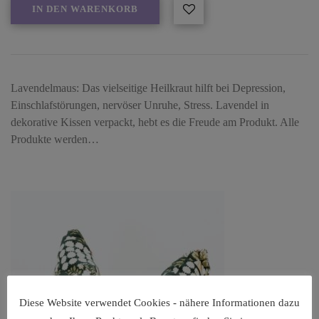
IN DEN WARENKORB
Lavendelmaus: Das vielseitige Heilkraut hilft bei Depression,
Einschlafstörungen, nervöser Unruhe, Stress. Lavendel in
dekorative Kissen verpackt, hebt es die Freude am Produkt. Alle
Produkte werden…
Diese Website verwendet Cookies - nähere Informationen dazu