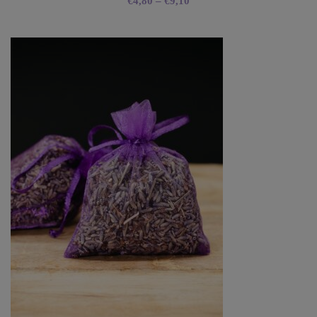
€
4,80
–
€
9,10