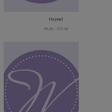
Oxymel
€
9,10
–
€
17,50