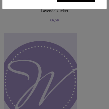
Lavendelzucker
€
6,50