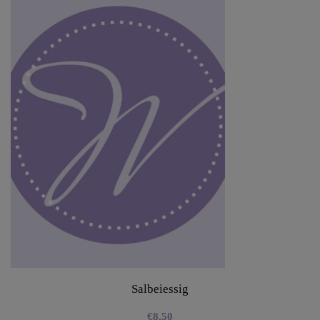
Salbeiessig
€
8,50