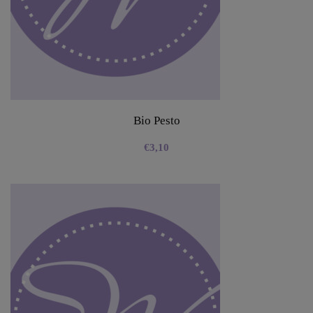
Bio Pesto
€
3,10