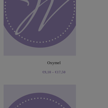
Oxymel
€
9,10
–
€
17,50