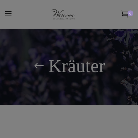
0
Kräuter