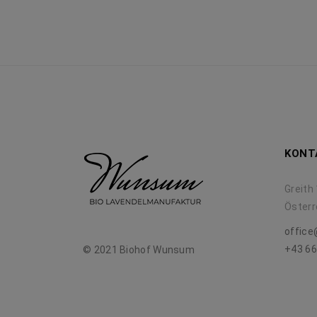
KONT
Greith 
Österr
offic
+43 66
© 2021 Biohof Wunsum