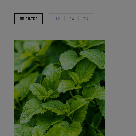
12
24
36
FILTER