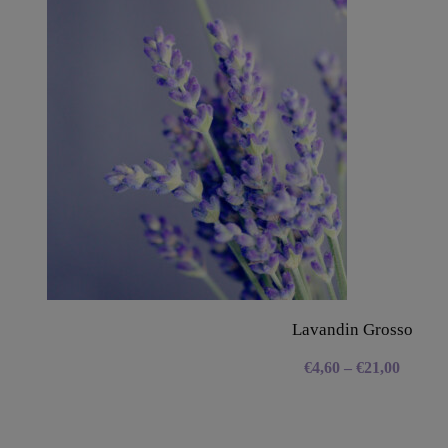
Lavandin Grosso
€
4,60
–
€
21,00