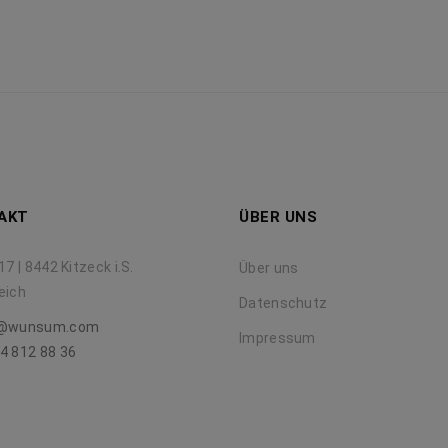
AKT
ÜBER UNS
17 | 8442 Kitzeck i.S.
Über uns
eich
Datenschutz
e@wunsum.com
Impressum
4 812 88 36