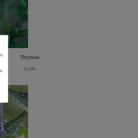
am
Thymian
€
3,00
en