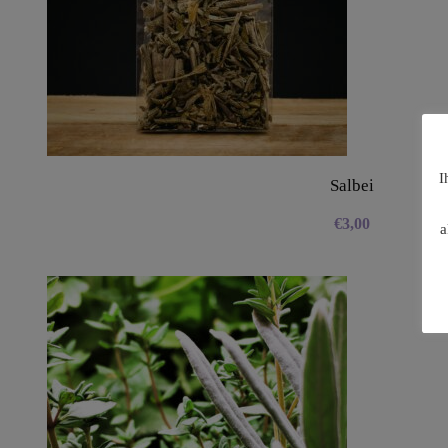
I
Salbei
€
3,00
a