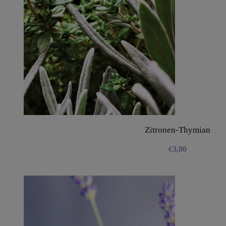
Zitronen-Thymian
€
3,00