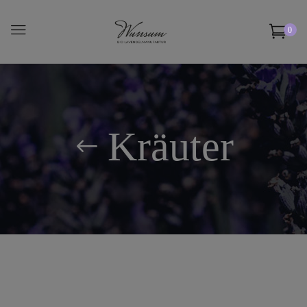
0
Kräuter