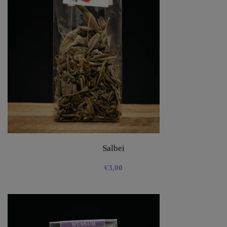
Salbei
€
3,00