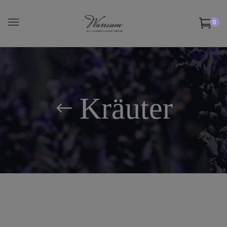
0
Kräuter