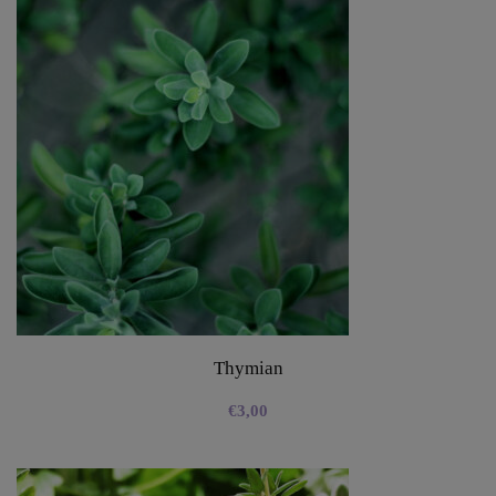
Thymian
€
3,00