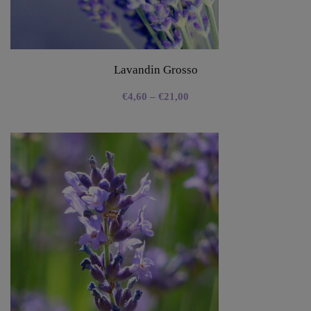
Lavandin Grosso
€
4,60
–
€
21,00