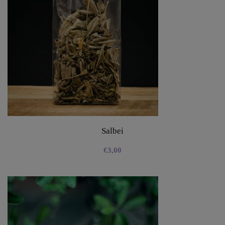
Salbei
€
3,00