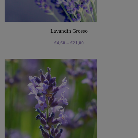
Lavandin Grosso
€
4,60
–
€
21,00