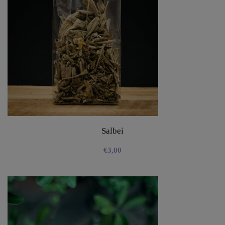
Salbei
€
3,00