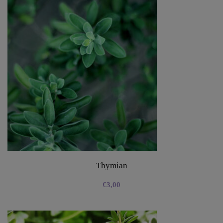
Thymian
€
3,00