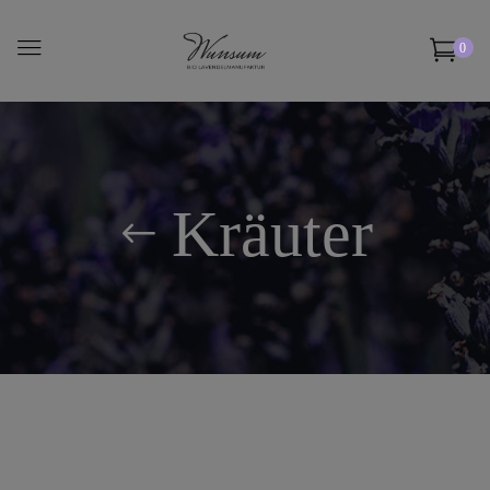
0
Kräuter