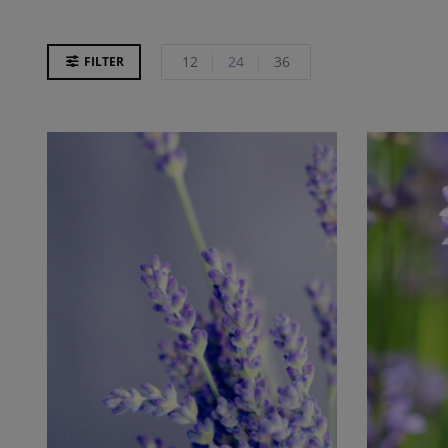
12
24
36
FILTER