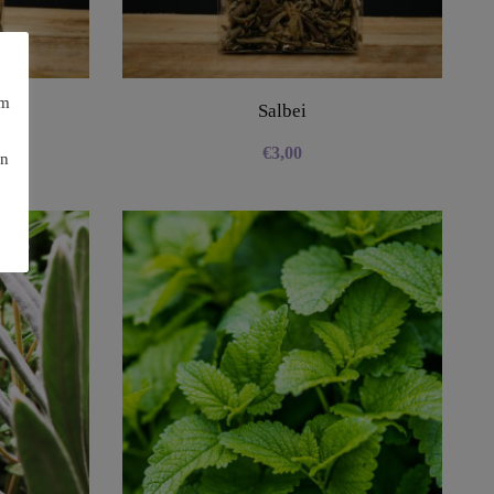
am
Salbei
€
3,00
en