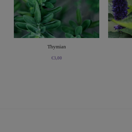
Thymian
€
3,00