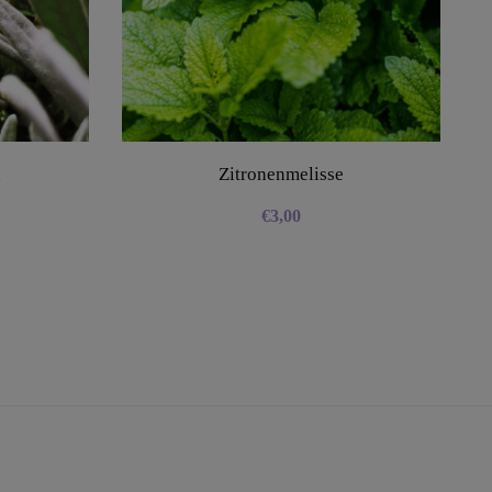
n
Zitronenmelisse
€
3,00