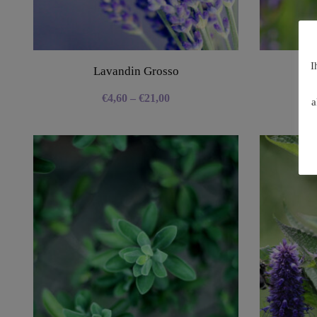
I
Lavandin Grosso
L
€
4,60
–
€
21,00
a