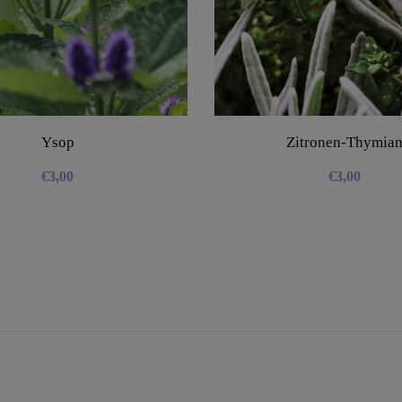
Ysop
Zitronen-Thymia
€
3,00
€
3,00