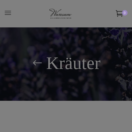
0
Kräuter