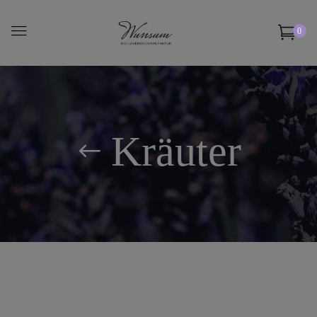
0
Kräuter