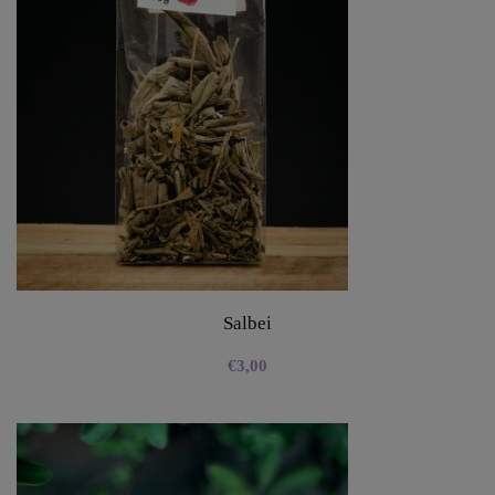
Salbei
€
3,00