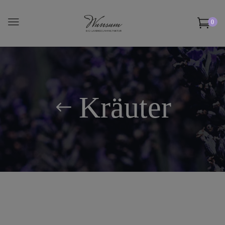
0
Kräuter