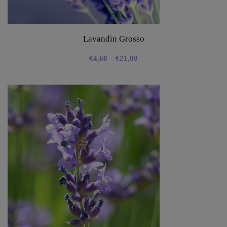
Lavandin Grosso
€
4,60
–
€
21,00