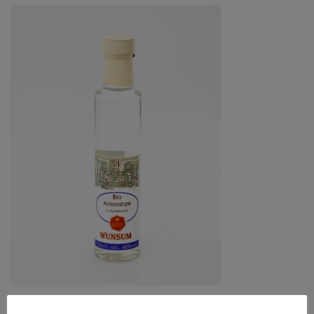
Anisminzegeist