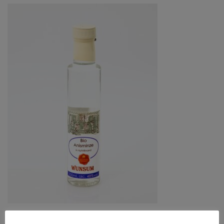
Anisminzegeist