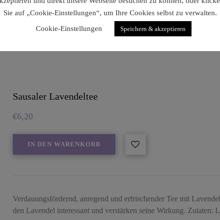
kzeptieren und direkt unsere Webseite besuchen zu können, oder klick
Sie auf „Cookie-Einstellungen“, um Ihre Cookies selbst zu verwalten.
Cookie-Einstellungen
Speichern & akzeptieren
Sausaler Lavendeltee
€
6,20
IN DEN WARENKORB
Verdauungsfördernd, anregend und erfrischender Tee mit Lavendel.
den Lavendel interessant und verstärken seine Wirkung. Zutaten: