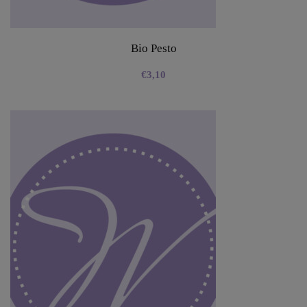
Bio Pesto
€
3,10