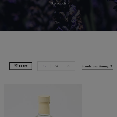
8 products
12
24
36
FILTER
Standardsortierung