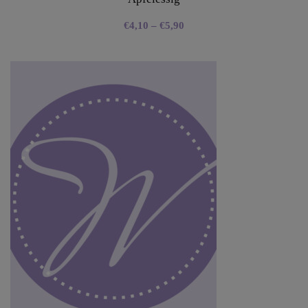
€
4,10
–
€
5,90