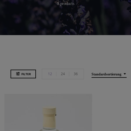
8 products
12
24
36
FILTER
Standardsortierung