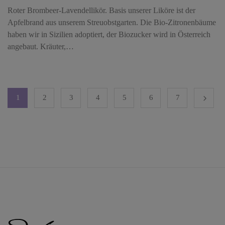
Roter Brombeer-Lavendellikör. Basis unserer Liköre ist der
Apfelbrand aus unserem Streuobstgarten. Die Bio-Zitronenbäume
haben wir in Sizilien adoptiert, der Biozucker wird in Österreich
angebaut. Kräuter,…
1
2
3
4
5
6
7