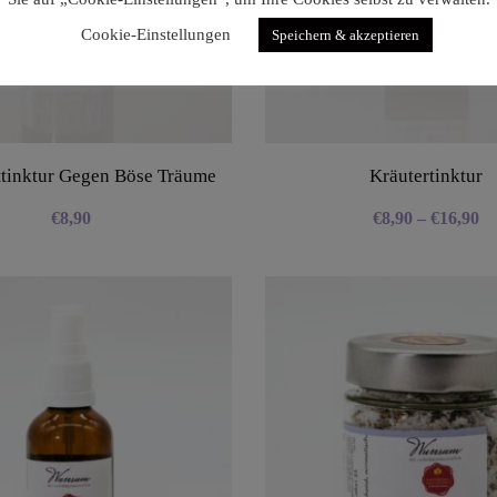
Cookie-Einstellungen
Speichern & akzeptieren
ttinktur Gegen Böse Träume
Kräutertinktur
€
8,90
€
8,90
–
€
16,90