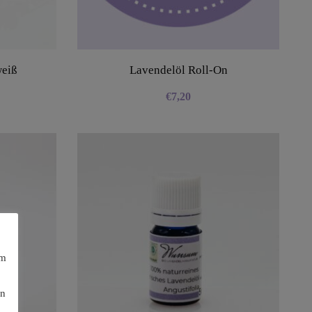
weiß
Lavendelöl Roll-On
€
7,20
am
en