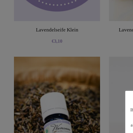
Lavendelseife Klein
Lavend
€
3,10
I
a