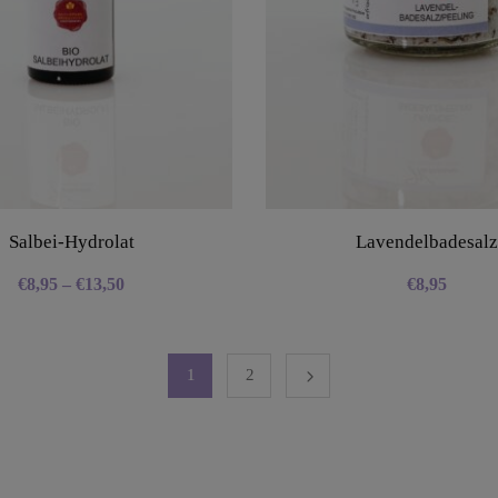
Salbei-Hydrolat
Lavendelbadesalz
€
8,95
–
€
13,50
€
8,95
1
2