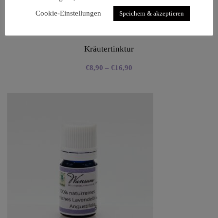
Cookie-Einstellungen
Speichern & akzeptieren
Kräutertinktur
€
8,90
–
€
16,90