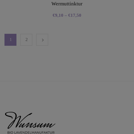
Wermuttinktur
€
9,10
–
€
17,50
1
2