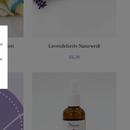
am
moriert
Lavendelseife Naturweiß
€
6,30
en