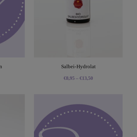
n
Salbei-Hydrolat
€
8,95
–
€
13,50