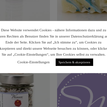
Diese Website verwendet Cookies - nähere Informationen dazu und zu
hren Rechten als Benutzer finden Sie in unserer Datenschutzerklärung 
endel-Öl Angustifolia
Lavendelseife Blau-Mar
Ende der Seite. Klicken Sie auf „Ich stimme zu“, um Cookies zu
€
9,10
€
5,20
kzeptieren und direkt unsere Webseite besuchen zu können, oder klick
Sie auf „Cookie-Einstellungen“, um Ihre Cookies selbst zu verwalten.
Cookie-Einstellungen
Speichern & akzeptieren