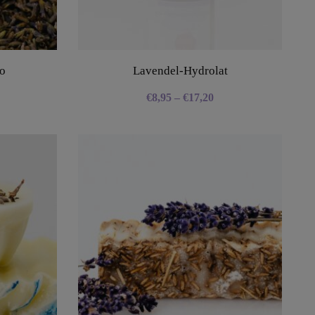
o
Lavendel-Hydrolat
€
8,95
–
€
17,20