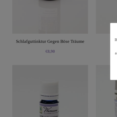
I
Schlafguttinktur Gegen Böse Träume
Lav
€
8,90
a