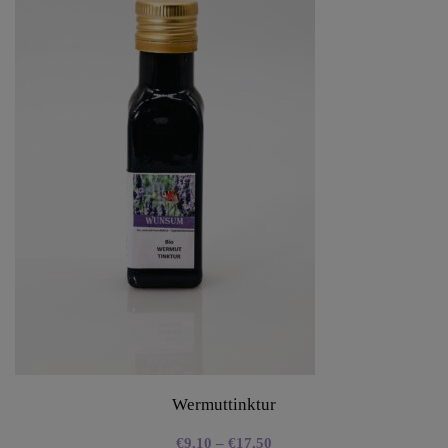
Wermuttinktur
€
9,10
–
€
17,50