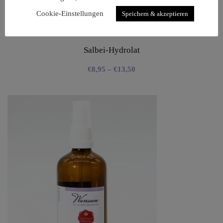
Cookie-Einstellungen
Speichern & akzeptieren
Salbei-Hydrolat
€
8,95
–
€
13,50