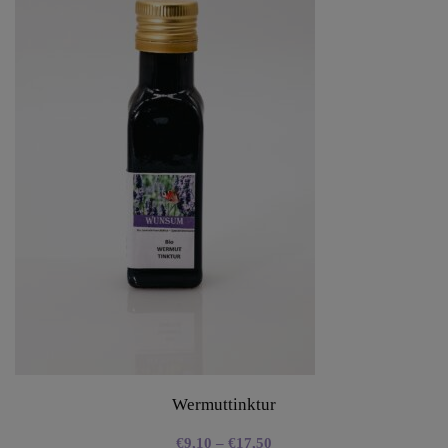
Wermuttinktur
€
9,10
–
€
17,50