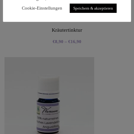
Cookie-Einstellungen
Speichern & akzeptieren
Kräutertinktur
€
8,90
–
€
16,90