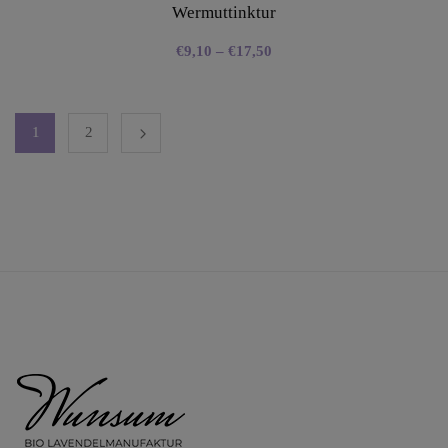
Wermuttinktur
€
9,10
–
€
17,50
1
2