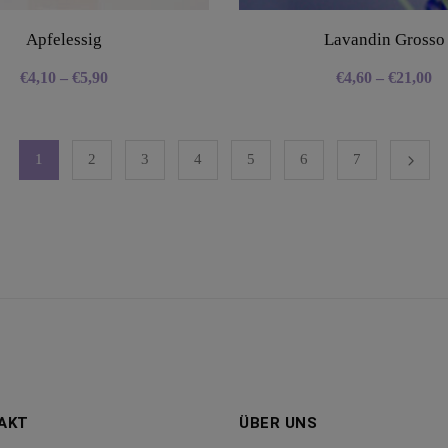
Apfelessig
Lavandin Grosso
€
4,10
–
€
5,90
€
4,60
–
€
21,00
1
2
3
4
5
6
7
AKT
ÜBER UNS