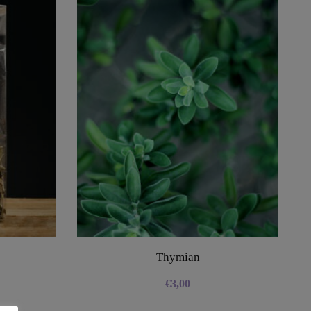
Thymian
€
3,00