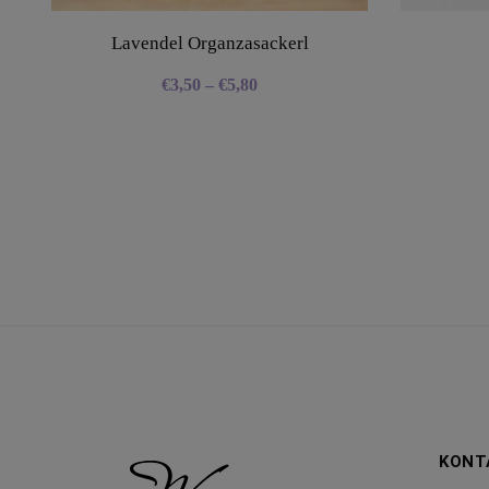
Lavendel Organzasackerl
€
3,50
–
€
5,80
KONT