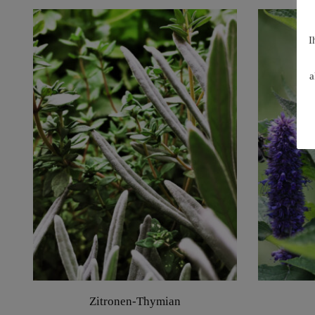
I
a
Zitronen-Thymian