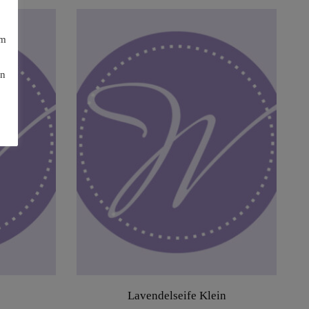
am
en
Lavendelseife Klein