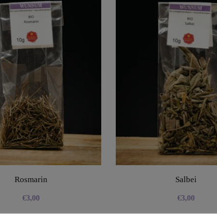
Rosmarin
Salbei
€
3,00
€
3,00