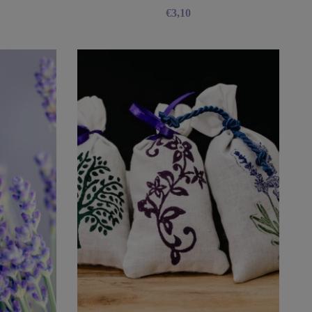
€
3,10