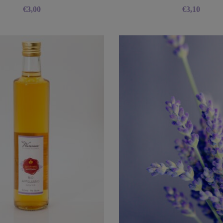
€
3,00
€
3,10