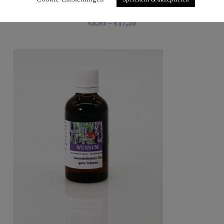
Lavendel-Hydrolat
€
8,95
–
€
17,20