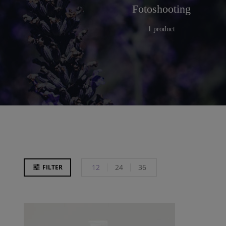
r
Küche
Fotoshooting
25 products
1 product
12
24
36
FILTER