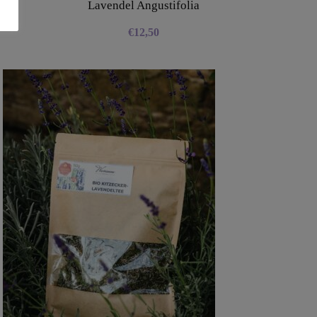
Lavendel Angustifolia
€
12,50