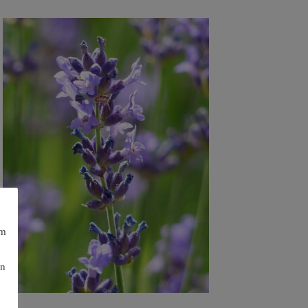
am
en