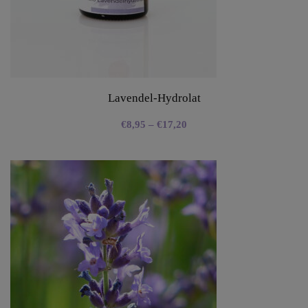
Lavendel-Hydrolat
€
8,95
–
€
17,20