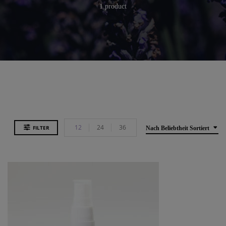
1 product
12
24
36
FILTER
Nach Beliebtheit Sortiert