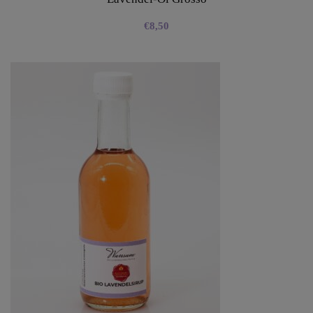
€
8,50