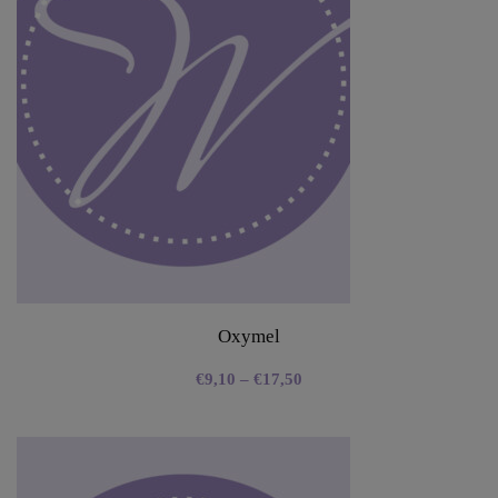
Oxymel
€
9,10
–
€
17,50