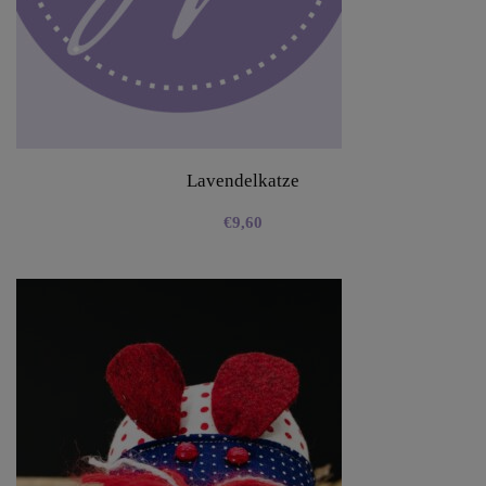
Lavendelkatze
€
9,60