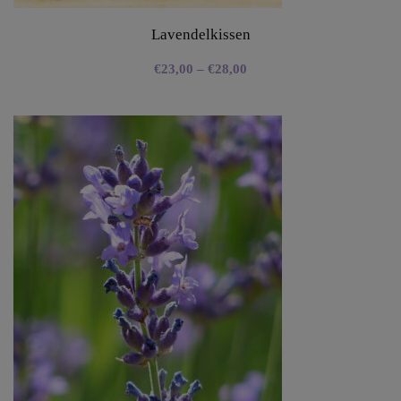
Lavendelkissen
€
23,00
–
€
28,00