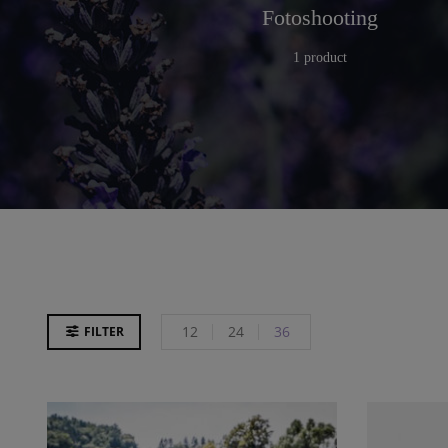
r
Küche
Fotoshooting
25 products
1 product
12
24
36
FILTER