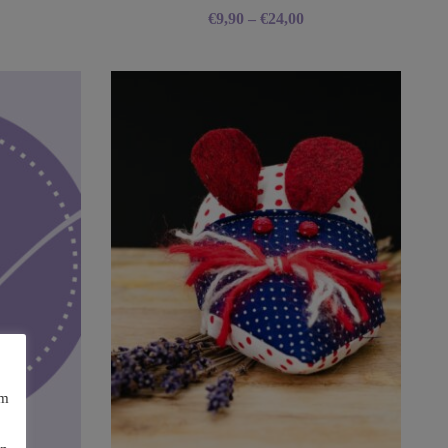
€
9,90
–
€
24,00
am