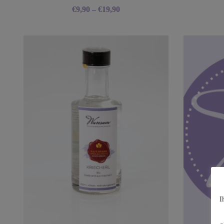
€
9,90
–
€
19,90
I