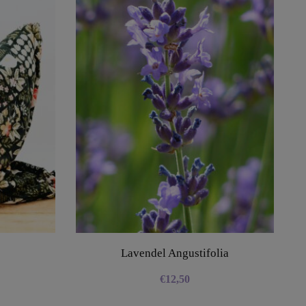
Lavendel Angustifolia
€
12,50