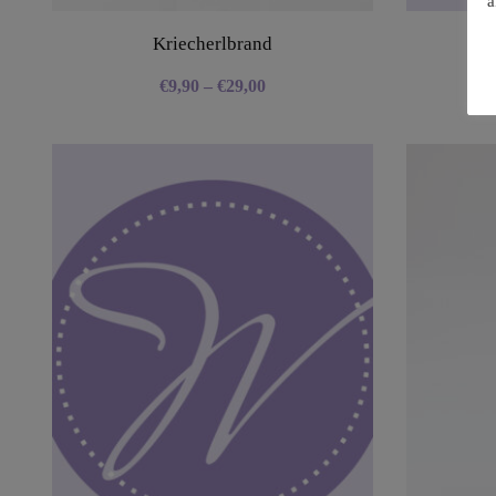
a
Kriecherlbrand
€
9,90
–
€
29,00